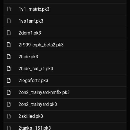
(File)
1v1_matrix.pk3
(File)
1vs1anf.pk3
(File)
2dom1.pk3
(File)
2f999-crph_beta2.pk3
(File)
2hide.pk3
(File)
2hide_cal_r1.pk3
(File)
2legofort2.pk3
(File)
2on2_trainyard-nmfix.pk3
(File)
2on2_trainyard.pk3
(File)
2skilled.pk3
(File)
2tanks_151.pk3