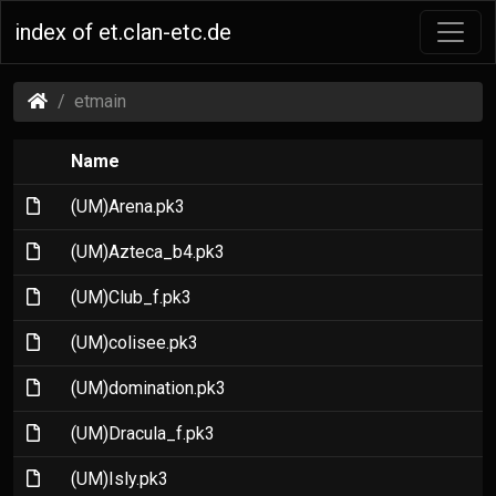
index of et.clan-etc.de
(et.clan-
etmain
etc.de)
Name
(File)
(UM)Arena.pk3
(File)
(UM)Azteca_b4.pk3
(File)
(UM)Club_f.pk3
(File)
(UM)colisee.pk3
(File)
(UM)domination.pk3
(File)
(UM)Dracula_f.pk3
(File)
(UM)Isly.pk3