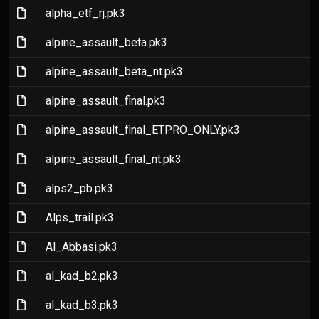
(File)
alpha_etf_rj.pk3
(File)
alpine_assault_beta.pk3
(File)
alpine_assault_beta_nt.pk3
(File)
alpine_assault_final.pk3
(File)
alpine_assault_final_ETPRO_ONLY.pk3
(File)
alpine_assault_final_nt.pk3
(File)
alps2_pb.pk3
(File)
Alps_trail.pk3
(File)
Al_Abbasi.pk3
(File)
al_kad_b2.pk3
(File)
al_kad_b3.pk3