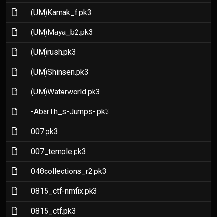
(File)
(UM)Karnak_f.pk3
(File)
(UM)Maya_b2.pk3
(File)
(UM)rush.pk3
(File)
(UM)Shinsen.pk3
(File)
(UM)Waterworld.pk3
(File)
-AbarTh_s-Jumps-.pk3
(File)
007.pk3
(File)
007_temple.pk3
(File)
048collections_r2.pk3
(File)
0815_ctf-nmfix.pk3
(File)
0815_ctf.pk3