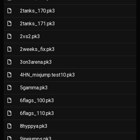
(File)
2tanks_170.pk3
(File)
2tanks_171.pk3
(File)
2vs2.pk3
(File)
2weeks_fix.pk3
(File)
3on3arena.pk3
(File)
4HN_mixjump.test10.pk3
(File)
5gamma.pk3
(File)
6flags_100.pk3
(File)
6flags_110.pk3
(File)
8hyppya.pk3
(File)
9inejumps.pk3