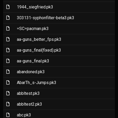
(File)
1944_siegfried.pk3
(File)
303131-syphonfilter-beta3.pk3
(File)
=SC=pacman.pk3
(File)
aa-guns_better_fps.pk3
(File)
aa-guns_final(fixed).pk3
(File)
aa-guns_final.pk3
(File)
abandoned.pk3
(File)
AbarTh_s-Jumps.pk3
(File)
abbltest.pk3
(File)
abbltest2.pk3
(File)
abc.pk3