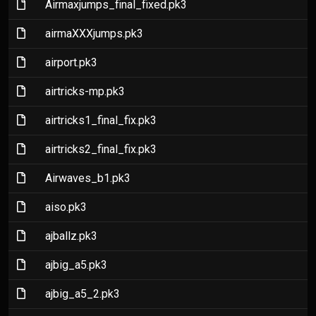
(File)
Airmaxjumps_final_fixed.pk3
(File)
airmaXXXjumps.pk3
(File)
airport.pk3
(File)
airtricks-mp.pk3
(File)
airtricks1_final_fix.pk3
(File)
airtricks2_final_fix.pk3
(File)
Airwaves_b1.pk3
(File)
aiso.pk3
(File)
ajballz.pk3
(File)
ajbig_a5.pk3
(File)
ajbig_a5_2.pk3