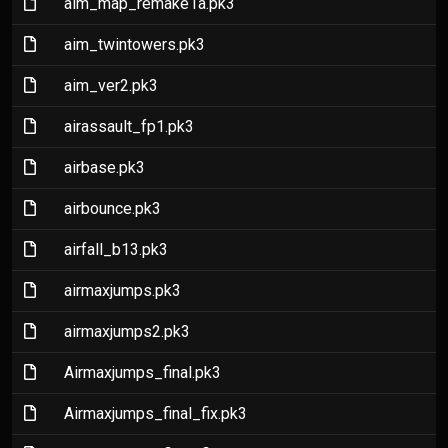
(File)
aim_map_remake1a.pk3
(File)
aim_twintowers.pk3
(File)
aim_ver2.pk3
(File)
airassault_fp1.pk3
(File)
airbase.pk3
(File)
airbounce.pk3
(File)
airfall_b13.pk3
(File)
airmaxjumps.pk3
(File)
airmaxjumps2.pk3
(File)
Airmaxjumps_final.pk3
(File)
Airmaxjumps_final_fix.pk3